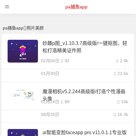
照片美颜 | 芊芊精典-pa捕鱼app
pa捕鱼app
pa捕鱼app
照片美颜
妙趣p图_v1.10.3.7高级版/一键抠图，轻
松打造精美证件照
02月04日
92
2.9k
01月30日
21.5k
魔漫相机v5.2.244高级版/打造个性漫画
头像
01月24日
89
10k
08月25日
16.3k
ai智能变脸faceapp pro v11.0.1.1专业版