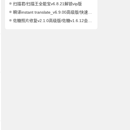
扫描君/扫描王全能宝v6.8.21解锁vip版
瞬译instant translate_v6.9.00高级版/快速屏幕翻译
佐糖照片修复v2.1.0高级版/佐糖v1.6.12会员解锁版