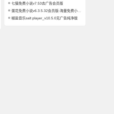
七猫免费小说v7.53去广告会员版
蛋花免费小说v6.3.5.32会员版-海量免费小说有声小说阅读听书
椒盐音乐salt player_v10.5.0无广告纯净版