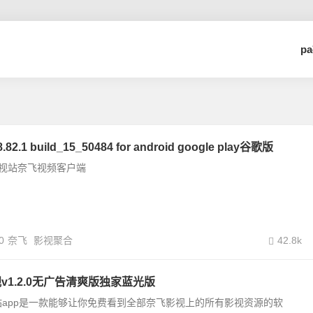
p
8.82.1 build_15_50484 for android google play谷歌版
全球影视站奈飞视频客户端
0
奈飞
影视聚合
42.8k
v1.2.0无广告清爽版独家蓝光版
站app是一款能够让你免费看到全部奈飞影视上的所有影视资源的软