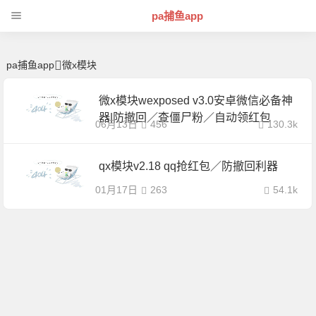
微x模块 | 芊芊精典-pa捕鱼app
pa捕鱼app
pa捕鱼app
微x模块
微x模块wexposed v3.0安卓微信必备神
器|防撤回／查僵尸粉／自动领红包
06月13日
456
130.3k
qx模块v2.18 qq抢红包／防撤回利器
01月17日
263
54.1k