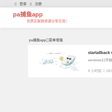
菜单增强 | 芊芊精典-pa捕鱼app
登录
注册
pa捕鱼app
优质互联网资源分享交流！
pa捕鱼app
菜单增强
startallb
windows11
8 小时前
282