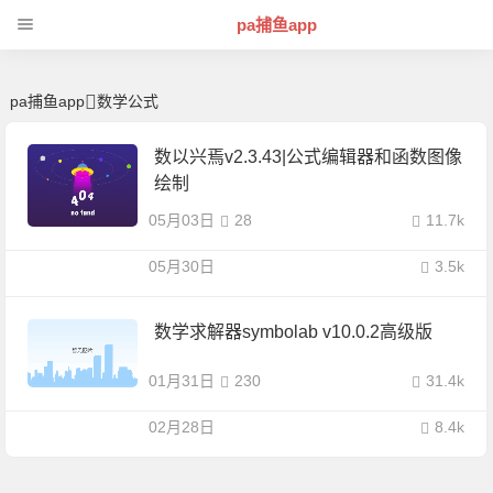
数学公式 | 芊芊精典-pa捕鱼app
pa捕鱼app
pa捕鱼app
数学公式
数以兴焉v2.3.43|公式编辑器和函数图像
绘制
05月03日
28
11.7k
05月30日
3.5k
数学求解器symbolab v10.0.2高级版
01月31日
230
31.4k
02月28日
8.4k