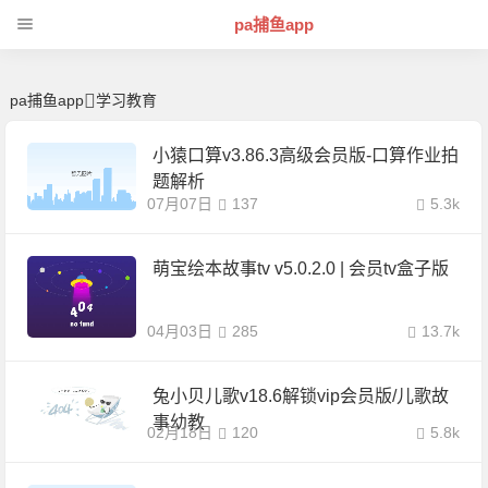
学习教育 | 芊芊精典-pa捕鱼app
pa捕鱼app
pa捕鱼app
学习教育
小猿口算v3.86.3高级会员版-口算作业拍
题解析
07月07日
137
5.3k
萌宝绘本故事tv v5.0.2.0 | 会员tv盒子版
04月03日
285
13.7k
兔小贝儿歌v18.6解锁vip会员版/儿歌故
事幼教
02月18日
120
5.8k