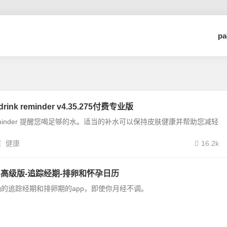
p
rink reminder v4.35.275付费专业版
ink reminder 提醒您喝足够的水。适当的补水可以保持皮肤健康并帮助您减轻
惯
健康
16.2k
05高级版-追踪经期-排卵和怀孕日历
的追踪经期和排卵期的app，即使你月经不调。