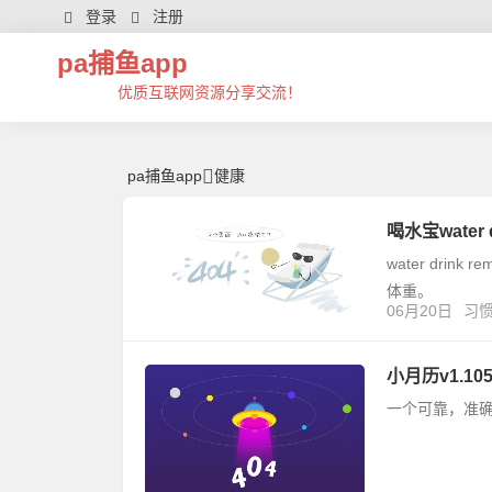
健康 | 芊芊精典-pa捕鱼app
登录
注册
pa捕鱼app
优质互联网资源分享交流！
pa捕鱼app
健康
喝水宝water d
water dr
体重。
06月20日
习
小月历v1.1
一个可靠，准确