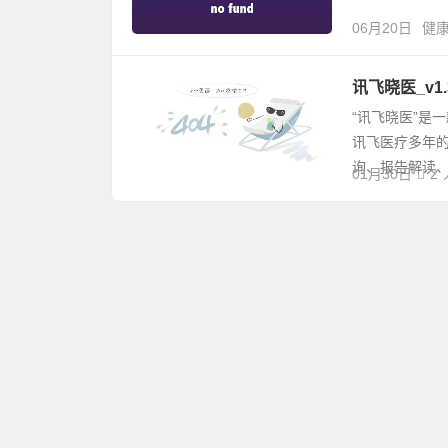
06月20日
健
讯飞晓医_v1
“讯飞晓医”是
讯飞医疗多年
询、报告解读、
01月30日
2