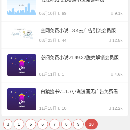
书城吧v1.0.2换源小说阅读神器
05月10日
69
9.1k
全网免费小说1.3.4去广告引流会员版
03月23日
44
12.5k
必阅免费小说v1.49.32脱壳解锁会员版
01月11日
1
4.6k
白猿搜书v1.1.7小说漫画无广告免费看
11月15日
10
12.2k
1
5
6
7
8
9
10