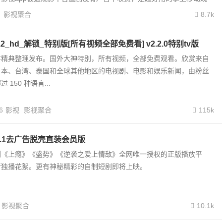
影视聚合
8.7k
6.9.2_hd_解锁_特别版[所有视频全部免费看] v2.2.0特别tv版
芊精典整理发布。国外大神特别，所有视频，全部免费观看。欣赏来自
日本、台湾、泰国和全球其他地区的电视剧、电影和娱乐新闻，由粉丝
150 种语言...
6
影视
影视聚合
115k
1.1去广告脱壳直装会员版
剧《上瘾》《盛势》《逆袭之爱上情敌》全网唯一授权的正版播放平
新独播花絮。更有神秘精彩的自制短剧即将上映。
影视聚合
10.1k