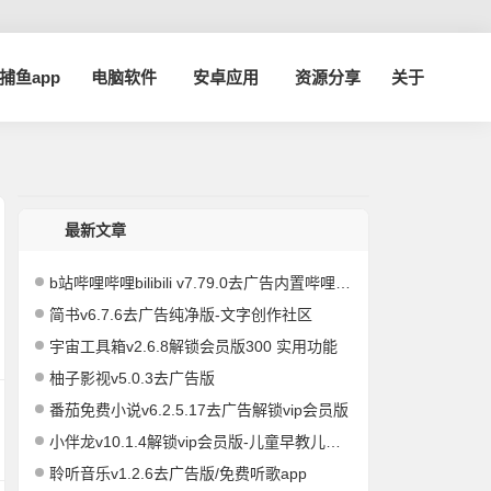
a捕鱼app
电脑软件
安卓应用
资源分享
关于
最新文章
b站哔哩哔哩bilibili v7.79.0去广告内置哔哩漫游模块版/解锁实用功能
简书v6.7.6去广告纯净版-文字创作社区
宇宙工具箱v2.6.8解锁会员版300 实用功能
柚子影视v5.0.3去广告版
番茄免费小说v6.2.5.17去广告解锁vip会员版
小伴龙v10.1.4解锁vip会员版-儿童早教儿歌故事启蒙
聆听音乐v1.2.6去广告版/免费听歌app