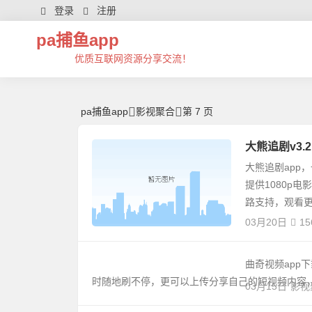
影视聚合 -pa捕鱼app
登录
注册
pa捕鱼app
优质互联网资源分享交流！
pa捕鱼app
影视聚合
第 7 页
大熊追剧v3.
大熊追剧app
提供1080p
路支持，观看
03月20日
15
曲奇视频app
时随地刷不停，更可以上传分享自己的短视频内容
03月15日
影视