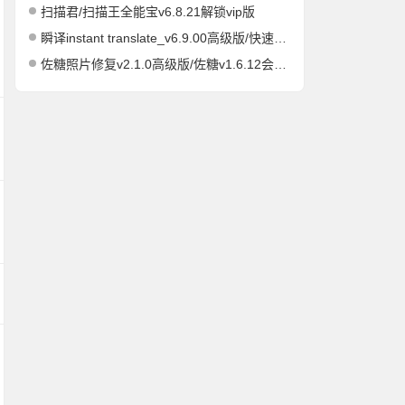
扫描君/扫描王全能宝v6.8.21解锁vip版
瞬译instant translate_v6.9.00高级版/快速屏幕翻译
佐糖照片修复v2.1.0高级版/佐糖v1.6.12会员解锁版