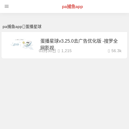
蛋播星球 | 芊芊精典-pa捕鱼app
pa捕鱼app
pa捕鱼app
蛋播星球
蛋播星球v3.25.0去广告优化版 -搜罗全
网影视
03月30日
1,215
56.3k