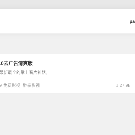
p
1.0去广告清爽版
，最新最全的掌上看片神器。
9
免费影视
醉拳影视
27.9k