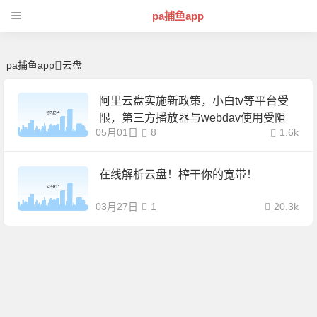
云盘 | 芊芊精典-pa捕鱼app
pa捕鱼app
pa捕鱼app
云盘
阿里云盘实施新政策，小白tv等平台受
限，第三方播放器与webdav使用受阻
05月01日
8
1.6k
在线解析云盘！榨干你的宽带！
03月27日
1
20.3k