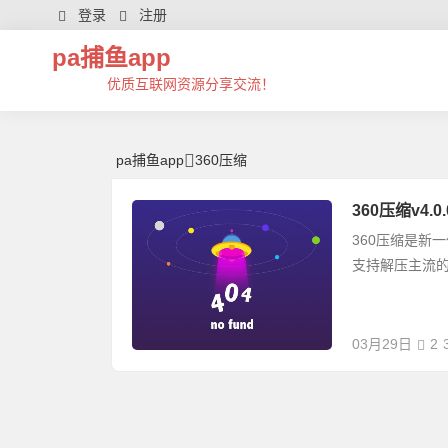
360压缩 | 芊芊精典-pa捕鱼app
登录
注册
pa捕鱼app
优质互联网资源分享交流！
pa捕鱼app
360压缩
360压缩v4.
360压缩是新
支持解压主流的 r
03月29日
2