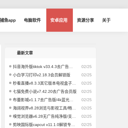
a捕鱼app
电脑软件
安卓应用
资源分享
关于
最新文章
抖音海外版tiktok v33.4.3去广告解除封锁版
02/25
小白学习打印v2.18.3会员解锁版
02/25
秒看直播v8.3.3其它版本电视盒子版|速度飞快，即点即播
02/25
七猫免费小说v7.42.20去广告会员版
02/25
布蕾影城v1.1.7去广告版/4k蓝光画质秒播
02/25
海阔视界v8.28浏览与影视工具/畅享全网/精品影视
02/25
嗅觉浏览器v6.28无广告纯净版/支持安装插件
02/25
剪映国际版capcut v11.1.0解锁专业版
02/25