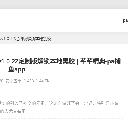
p
/v1.0.22定制版解锁本地黑胶
v1.0.22定制版解锁本地黑胶 | 芊芊精典-pa捕
鱼app
20
安卓应用
453
44.5k
更多的引入了社交的元素，这东东做好了会非常好，特别是小编
的人尤其有用。