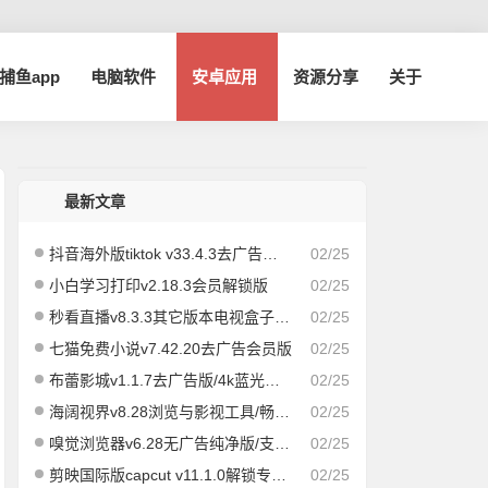
a捕鱼app
电脑软件
安卓应用
资源分享
关于
最新文章
抖音海外版tiktok v33.4.3去广告解除封锁版
02/25
小白学习打印v2.18.3会员解锁版
02/25
秒看直播v8.3.3其它版本电视盒子版|速度飞快，即点即播
02/25
七猫免费小说v7.42.20去广告会员版
02/25
布蕾影城v1.1.7去广告版/4k蓝光画质秒播
02/25
海阔视界v8.28浏览与影视工具/畅享全网/精品影视
02/25
嗅觉浏览器v6.28无广告纯净版/支持安装插件
02/25
剪映国际版capcut v11.1.0解锁专业版
02/25