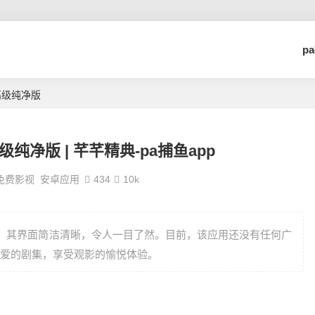
p
2高级纯净版
高级纯净版 | 芊芊精典-pa捕鱼app
免费影视
安卓应用
434
10k
具，其界面简洁清晰，令人一目了然。目前，该应用还没有任何广
爱的剧集，享受观影的愉悦体验。