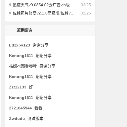
墨迹天气v9.0854.02去广告vip版
02/25
佐糖照片修复v2.1.0高级版/佐糖v1.6.6会员解锁版
02/25
近期留言
Ldzxpy123
谢谢分享
Kenong1611
谢谢分享
枯蝶べ残香零叶
感谢分享
Kenong1611
谢谢分享
Zzt12133
好
Kenong1611
谢谢分享
2721845544
看看
Zwdudu
测试版本