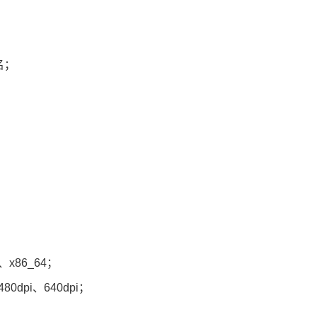
名；
6、x86_64；
480dpi、640dpi；