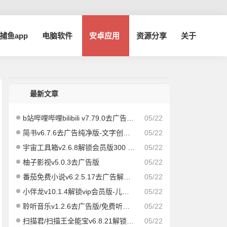
a捕鱼app
电脑软件
安卓应用
资源分享
关于
最新文章
b站哔哩哔哩bilibili v7.79.0去广告内置哔哩漫游模块版/解锁实用功能
05/22
简书v6.7.6去广告纯净版-文字创作社区
05/22
宇宙工具箱v2.6.8解锁会员版300 实用功能
05/22
柚子影视v5.0.3去广告版
05/22
番茄免费小说v6.2.5.17去广告解锁vip会员版
05/22
小伴龙v10.1.4解锁vip会员版-儿童早教儿歌故事启蒙
05/22
聆听音乐v1.2.6去广告版/免费听歌app
05/22
扫描君/扫描王全能宝v6.8.21解锁vip版
05/22