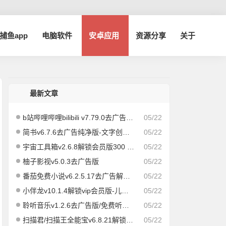
a捕鱼app
电脑软件
安卓应用
资源分享
关于
最新文章
b站哔哩哔哩bilibili v7.79.0去广告内置哔哩漫游模块版/解锁实用功能
05/22
简书v6.7.6去广告纯净版-文字创作社区
05/22
宇宙工具箱v2.6.8解锁会员版300 实用功能
05/22
柚子影视v5.0.3去广告版
05/22
番茄免费小说v6.2.5.17去广告解锁vip会员版
05/22
小伴龙v10.1.4解锁vip会员版-儿童早教儿歌故事启蒙
05/22
聆听音乐v1.2.6去广告版/免费听歌app
05/22
扫描君/扫描王全能宝v6.8.21解锁vip版
05/22