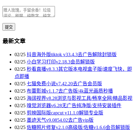
最新文章
02/25
抖音海外版tiktok v33.4.3去广告解除封锁版
02/25
小白学习打印v2.18.3会员解锁版
02/25
秒看直播v8.3.3其它版本电视盒子版|速度飞快，即
点即播
02/25
七猫免费小说v7.42.20去广告会员版
02/25
布蕾影城v1.1.7去广告版/4k蓝光画质秒播
02/25
海阔视界v8.28浏览与影视工具/畅享全网/精品影视
02/25
嗅觉浏览器v6.28无广告纯净版/支持安装插件
02/25
剪映国际版capcut v11.1.0解锁专业版
02/25
墨迹天气v9.0854.02去广告vip版
02/25
佐糖照片修复v2.1.0高级版/佐糖v1.6.6会员解锁版