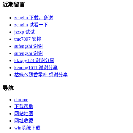
近期留言
zenglin
下载，多谢
zenglin
试看一下
jszxp
试试
tmc7897
安排
sufengshi
谢谢
sufengshi
谢谢
ldzxpy123
谢谢分享
kenong1611
谢谢分享
枯蝶べ残香零叶
感谢分享
导航
chrome
下载帮助
网站地图
网址收藏
win系统下载