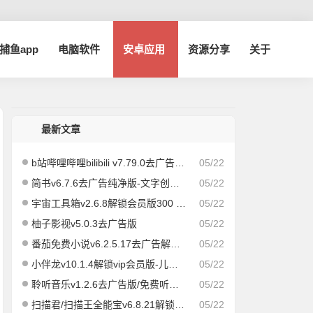
a捕鱼app
电脑软件
安卓应用
资源分享
关于
最新文章
b站哔哩哔哩bilibili v7.79.0去广告内置哔哩漫游模块版/解锁实用功能
05/22
简书v6.7.6去广告纯净版-文字创作社区
05/22
宇宙工具箱v2.6.8解锁会员版300 实用功能
05/22
柚子影视v5.0.3去广告版
05/22
番茄免费小说v6.2.5.17去广告解锁vip会员版
05/22
小伴龙v10.1.4解锁vip会员版-儿童早教儿歌故事启蒙
05/22
聆听音乐v1.2.6去广告版/免费听歌app
05/22
扫描君/扫描王全能宝v6.8.21解锁vip版
05/22