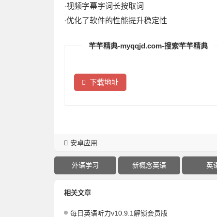
·视频字幕字词长按取词
·优化了软件的性能提升稳定性
芊芊精典-myqqjd.com-搜索芊芊精典
下载地址
安卓应用
外语学习
新概念英语
英
相关文章
每日英语听力v10.9.1解锁会员版