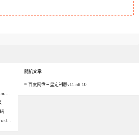
随机文章
百度网盘三星定制版v11.58.10
ip版
版
剪辑
际高级版