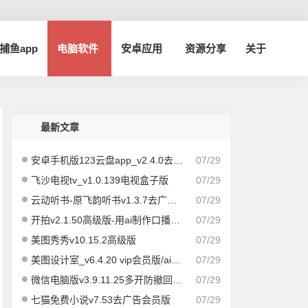
a捕鱼app
电脑软件
安卓应用
资源分享
关于
最新文章
安卓手机版123云盘app_v2.4.0去广告版
07/29
飞沙电视tv_v1.0.139电视盒子版
07/29
云动听书-原飞韵听书v1.3.7去广告纯净版/海量资源
07/29
开拍v2.1.50高级版-用ai制作口播视频
07/29
美图秀秀v10.15.2高级版
07/29
美图设计室_v6.4.20 vip会员版/ai作图海报编辑
07/29
微信电脑版v3.9.11.25多开防撤回绿色版
07/29
七猫免费小说v7.53去广告会员版
07/29