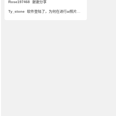
Rose197468
谢谢分享
Ty_stone
软件登陆了，为何在进行ai照片生成视频时，还是会根据生成时长进行收费？！是我哪里操作错误了，还是软件不算破解完整？有网友教教吗？谢谢