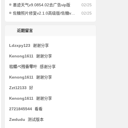
墨迹天气v9.0854.02去广告vip版
02/25
佐糖照片修复v2.1.0高级版/佐糖v1.6.6会员解锁版
02/25
近期留言
Ldzxpy123
谢谢分享
Kenong1611
谢谢分享
枯蝶べ残香零叶
感谢分享
Kenong1611
谢谢分享
Zzt12133
好
Kenong1611
谢谢分享
2721845544
看看
Zwdudu
测试版本