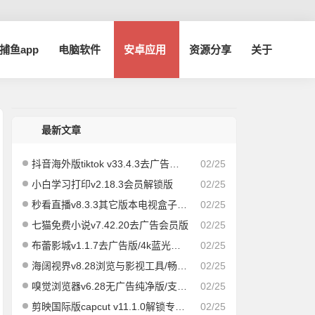
a捕鱼app
电脑软件
安卓应用
资源分享
关于
最新文章
抖音海外版tiktok v33.4.3去广告解除封锁版
02/25
小白学习打印v2.18.3会员解锁版
02/25
秒看直播v8.3.3其它版本电视盒子版|速度飞快，即点即播
02/25
七猫免费小说v7.42.20去广告会员版
02/25
布蕾影城v1.1.7去广告版/4k蓝光画质秒播
02/25
海阔视界v8.28浏览与影视工具/畅享全网/精品影视
02/25
嗅觉浏览器v6.28无广告纯净版/支持安装插件
02/25
剪映国际版capcut v11.1.0解锁专业版
02/25