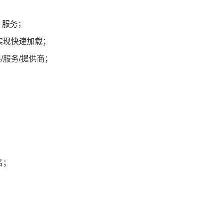
 服务；
源以实现快速加载；
权限/服务/提供商；
名；