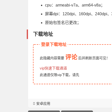
cpu：armeabi-v7a、arm64-v8a；
屏幕dpi：120dpi、160dpi、240dpi、
原始包签名已更改；
下载地址
登录下载地址
评论
此隐藏内容需要
后
并刷新页面
可见！
vip快速下载通道
此通道仅限vip下载，请先
安卓应用