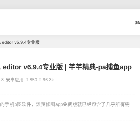
p
& editor v6.9.4专业版
s & editor v6.9.4专业版 | 芊芊精典-pa捕鱼app
18
安卓应用
850
96.3k
级的手机p图软件，泼辣修图app免费版就已经包含了几乎所有需