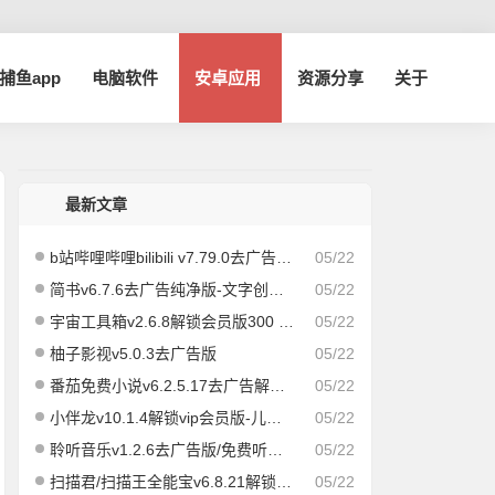
a捕鱼app
电脑软件
安卓应用
资源分享
关于
最新文章
b站哔哩哔哩bilibili v7.79.0去广告内置哔哩漫游模块版/解锁实用功能
05/22
简书v6.7.6去广告纯净版-文字创作社区
05/22
宇宙工具箱v2.6.8解锁会员版300 实用功能
05/22
柚子影视v5.0.3去广告版
05/22
番茄免费小说v6.2.5.17去广告解锁vip会员版
05/22
小伴龙v10.1.4解锁vip会员版-儿童早教儿歌故事启蒙
05/22
聆听音乐v1.2.6去广告版/免费听歌app
05/22
扫描君/扫描王全能宝v6.8.21解锁vip版
05/22