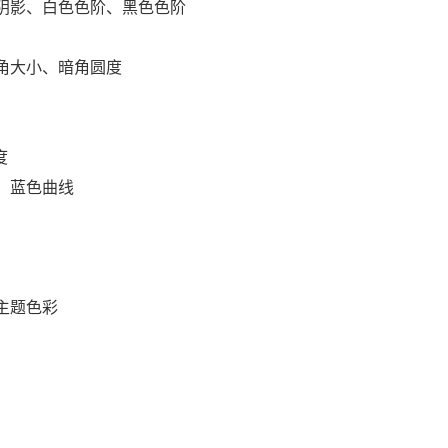
阴影、白色色阶、黑色色阶
角大小、暗角圆度
度
、蓝色曲线
主题色彩