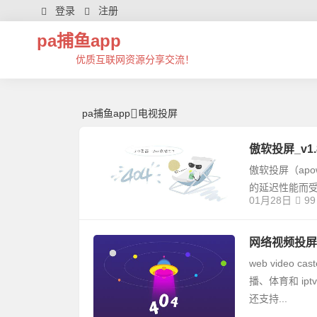
电视投屏 | 芊芊精典-pa捕鱼app
登录
注册
pa捕鱼app
优质互联网资源分享交流！
pa捕鱼app
电视投屏
傲软投屏_v1
傲软投屏（ap
的延迟性能而
01月28日
99
网络视频投屏web
web vide
播、体育和 i
还支持...