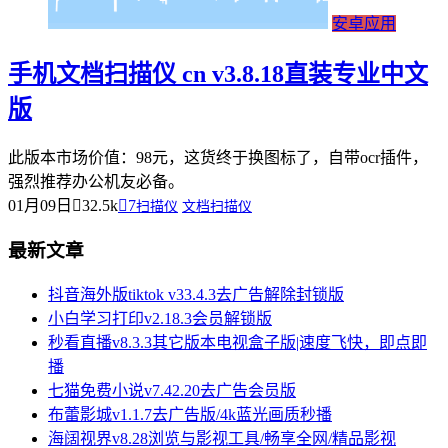
安卓应用
手机文档扫描仪 cn v3.8.18直装专业中文
版
此版本市场价值：98元，这货终于换图标了，自带ocr插件，
强烈推荐办公机友必备。
01月09日
32.5k
7
扫描仪
文档扫描仪
最新文章
抖音海外版tiktok v33.4.3去广告解除封锁版
小白学习打印v2.18.3会员解锁版
秒看直播v8.3.3其它版本电视盒子版|速度飞快，即点即
播
七猫免费小说v7.42.20去广告会员版
布蕾影城v1.1.7去广告版/4k蓝光画质秒播
海阔视界v8.28浏览与影视工具/畅享全网/精品影视