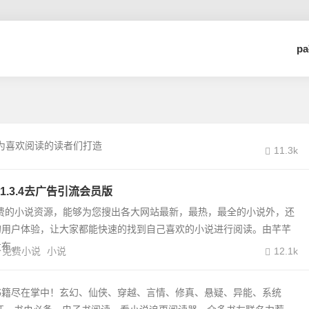
p
p专为喜欢阅读的读者们打造
11.3k
.3.4去广告引流会员版
免费的小说资源，能够为您搜出各大网站最新，最热，最全的小说外，还
的用户体验，让大家都能快速的找到自己喜欢的小说进行阅读。由芊芊
发布。
免费小说
小说
12.1k
书籍尽在掌中！玄幻、仙侠、穿越、言情、修真、悬疑、异能、系统