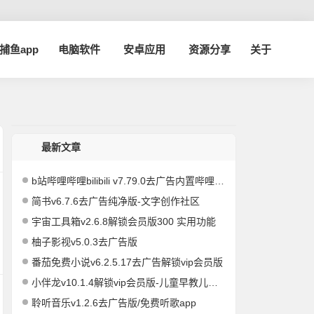
a捕鱼app
电脑软件
安卓应用
资源分享
关于
最新文章
b站哔哩哔哩bilibili v7.79.0去广告内置哔哩漫游模块版/解锁实用功能
简书v6.7.6去广告纯净版-文字创作社区
宇宙工具箱v2.6.8解锁会员版300 实用功能
柚子影视v5.0.3去广告版
番茄免费小说v6.2.5.17去广告解锁vip会员版
小伴龙v10.1.4解锁vip会员版-儿童早教儿歌故事启蒙
聆听音乐v1.2.6去广告版/免费听歌app