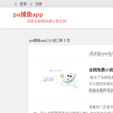
小说 -pa捕鱼app
登录
注册
pa捕鱼app
优质互联网资源分享交流！
pa捕鱼app
小说
第 3 页
“老书迷”ap
03月30日
小说
全网免费小说1
·聚合了全网
可以提供完美
精典收集整理
03月23日
44
海量热门正版