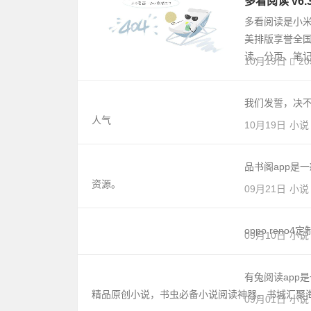
多看阅读 v6.
多看阅读是小
美排版享誉全国
读、分页、笔记、
10月19日
20
我们发誓，决
人气
10月19日
小说
品书阁app是
资源。
09月21日
小说
oppo reno4
09月10日
小说
有兔阅读app
精品原创小说，书虫必备小说阅读神器。书城汇聚海
09月01日
小说