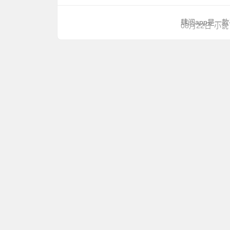
肆阅app是一
08月22日
小说