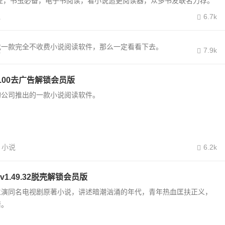
征，书虫必备，电子书阅读，看小说追更阅读器，众多书友联名力荐。
说
6.7k
找一款完全不收费小说阅读软件，那么一定看看下去。
说
7.9k
7.00去广告解锁会员版
狗公司推出的一款小说阅读软件。
小说
6.2k
1.49.32脱壳解锁会员版
主演同名电视剧原著小说，讲述暗潮汹涌的年代，青年热血匡扶正义，
情。