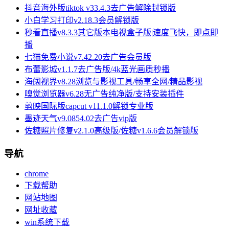
抖音海外版tiktok v33.4.3去广告解除封锁版
小白学习打印v2.18.3会员解锁版
秒看直播v8.3.3其它版本电视盒子版|速度飞快，即点即
播
七猫免费小说v7.42.20去广告会员版
布蕾影城v1.1.7去广告版/4k蓝光画质秒播
海阔视界v8.28浏览与影视工具/畅享全网/精品影视
嗅觉浏览器v6.28无广告纯净版/支持安装插件
剪映国际版capcut v11.1.0解锁专业版
墨迹天气v9.0854.02去广告vip版
佐糖照片修复v2.1.0高级版/佐糖v1.6.6会员解锁版
导航
chrome
下载帮助
网站地图
网址收藏
win系统下载