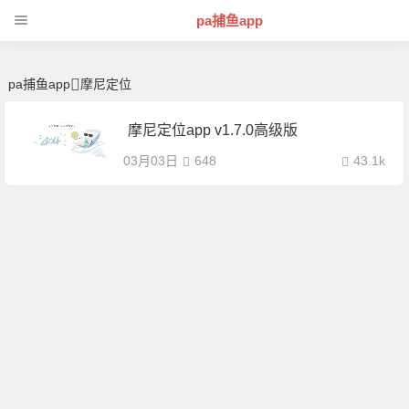
摩尼定位 | 芊芊精典-pa捕鱼app
pa捕鱼app
pa捕鱼app
摩尼定位
摩尼定位app v1.7.0高级版
03月03日
648
43.1k