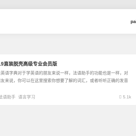
p
9.9直装脱壳高级专业会员版
像英语字典对于学英语的朋友来说一样，法语助手的功能也是一样，对
朋友来说，你可以在这里搜索你想要了解的词汇，或者听听正确的发音
法语助手
语言学习
5.1k