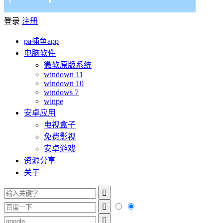
登录
注册
pa捕鱼app
电脑软件
微软原版系统
windown 11
windown 10
windows 7
winpe
安卓应用
电视盒子
免费影视
安卓游戏
资源分享
关于