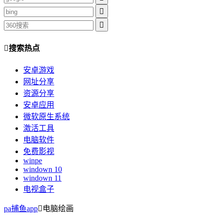
搜索热点
安卓游戏
网址分享
资源分享
安卓应用
微软原生系统
激活工具
电脑软件
免费影视
winpe
windown 10
windown 11
电视盒子
pa捕鱼app
电脑绘画