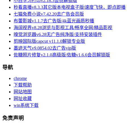
小白学习打印v2.18.3会员解锁版
秒看直播v8.3.3其它版本电视盒子版|速度飞快，即点即播
七猫免费小说v7.42.20去广告会员版
布蕾影城v1.1.7去广告版/4k蓝光画质秒播
海阔视界v8.28浏览与影视工具/畅享全网/精品影视
嗅觉浏览器v6.28无广告纯净版/支持安装插件
剪映国际版capcut v11.1.0解锁专业版
墨迹天气v9.0854.02去广告vip版
佐糖照片修复v2.1.0高级版/佐糖v1.6.6会员解锁版
导航
chrome
下载帮助
网站地图
网址收藏
win系统下载
免责声明