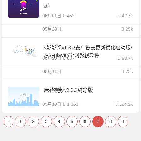
屏
06月01日
452
42.7k
05月28日
29k
v影影视v1.3.2去广告去更新优化启动版/
原zyplayer/全网影视软件
05月20日
637
53.7k
05月11日
23k
麻花视频v3.2.2纯净版
05月10日
1,363
324.2k
1
2
3
4
5
6
7
8