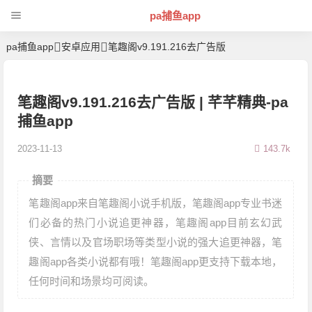
pa捕鱼app
pa捕鱼app
安卓应用
笔趣阁v9.191.216去广告版
笔趣阁v9.191.216去广告版 | 芊芊精典-pa
捕鱼app
2023-11-13
143.7k
摘要
笔趣阁app来自笔趣阁小说手机版，笔趣阁app专业书迷
们必备的热门小说追更神器，笔趣阁app目前玄幻武
侠、言情以及官场职场等类型小说的强大追更神器，笔
趣阁app各类小说都有哦！笔趣阁app更支持下载本地，
任何时间和场景均可阅读。