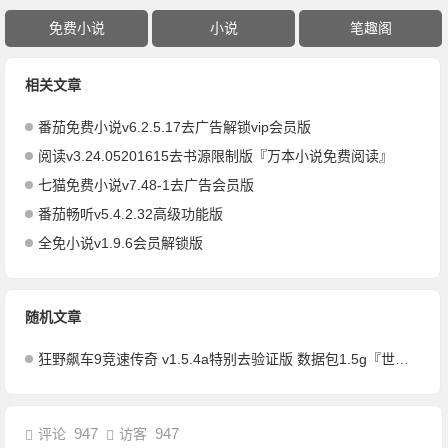
免费小说
小说
笔趣阁
相关文章
番茄免费小说v6.2.5.17去广告解锁vip会员版
阅读v3.24.05201615去书源限制版『万本小说免费阅读』
七猫免费小说v7.48-1去广告会员版
番茄畅听v5.4.2.32高级功能版
全免小说v1.9.6会员解锁版
随机文章
狂野飙车9竞速传奇 v1.5.4a特别去验证版 数据包1.5g『世界顶级名车盛宴』
947
947
评论
访客