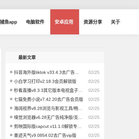
a捕鱼app
电脑软件
安卓应用
资源分享
关于
最新文章
抖音海外版tiktok v33.4.3去广告解除封锁版
02/25
小白学习打印v2.18.3会员解锁版
02/25
秒看直播v8.3.3其它版本电视盒子版|速度飞快，即点即播
02/25
七猫免费小说v7.42.20去广告会员版
02/25
海阔视界v8.28浏览与影视工具/畅享全网/精品影视
02/25
嗅觉浏览器v6.28无广告纯净版/支持安装插件
02/25
剪映国际版capcut v11.1.0解锁专业版
02/25
墨迹天气v9.0854.02去广告vip版
02/25