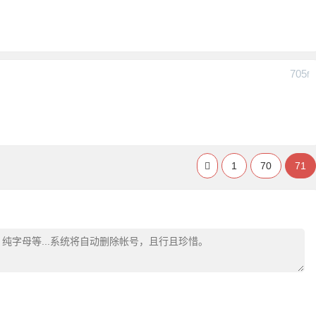
705
F
1
70
71