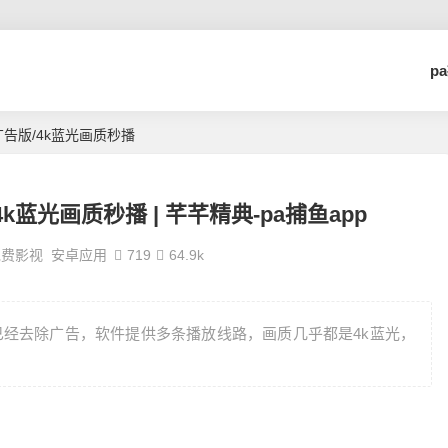
p
去广告版/4k蓝光画质秒播
4k蓝光画质秒播 | 芊芊精典-pa捕鱼app
免费影视
安卓应用
719
64.9k
经去除广告，软件提供多条播放线路，画质几乎都是4k蓝光，