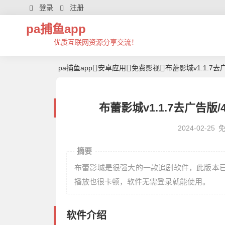
登录
注册
pa捕鱼app
优质互联网资源分享交流！
pa捕鱼app
安卓应用
免费影视
布蕾影城v1.1.7
布蕾影城v1.1.7去广告版/
2024-02-25
摘要
布蕾影城是很强大的一款追剧软件，此版本已
播放也很卡顿，软件无需登录就能使用。
软件介绍