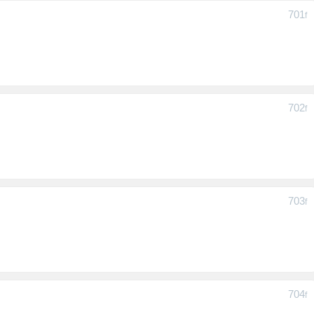
701
F
702
F
703
F
704
F