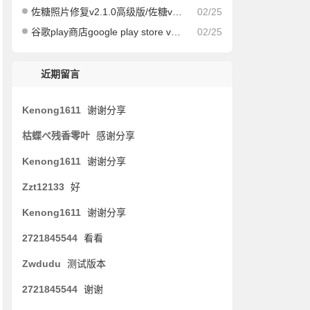
佐糖照片修复v2.1.0高级版/佐糖v1.6.6会员解锁版
02/25
谷歌play商店google play store v39.7.34-21
02/25
近期留言
Kenong1611
谢谢分享
枯蝶べ残香零叶
感谢分享
Kenong1611
谢谢分享
Zzt12133
好
Kenong1611
谢谢分享
2721845544
看看
Zwdudu
测试版本
2721845544
谢谢