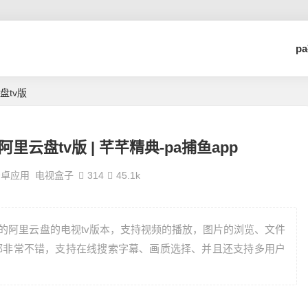
p
盘tv版
方阿里云盘tv版 | 芊芊精典-pa捕鱼app
安卓应用
电视盒子
314
45.1k
造的阿里云盘的电视tv版本，支持视频的播放，图片的浏览、文件
都非常不错，支持在线搜索字幕、画质选择、并且还支持多用户