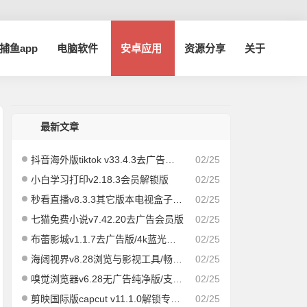
a捕鱼app
电脑软件
安卓应用
资源分享
关于
最新文章
抖音海外版tiktok v33.4.3去广告解除封锁版
02/25
小白学习打印v2.18.3会员解锁版
02/25
秒看直播v8.3.3其它版本电视盒子版|速度飞快，即点即播
02/25
七猫免费小说v7.42.20去广告会员版
02/25
布蕾影城v1.1.7去广告版/4k蓝光画质秒播
02/25
海阔视界v8.28浏览与影视工具/畅享全网/精品影视
02/25
嗅觉浏览器v6.28无广告纯净版/支持安装插件
02/25
剪映国际版capcut v11.1.0解锁专业版
02/25