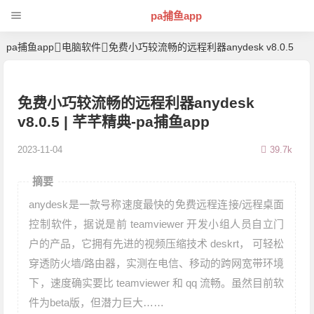
pa捕鱼app
pa捕鱼app
电脑软件
免费小巧较流畅的远程利器anydesk v8.0.5
免费小巧较流畅的远程利器anydesk
v8.0.5 | 芊芊精典-pa捕鱼app
2023-11-04
39.7k
摘要
anydesk是一款号称速度最快的免费远程连接/远程桌面
控制软件，据说是前 teamviewer 开发小组人员自立门
户的产品，它拥有先进的视频压缩技术 deskrt， 可轻松
穿透防火墙/路由器，实测在电信、移动的跨网宽带环境
下，速度确实要比 teamviewer 和 qq 流畅。虽然目前软
件为beta版，但潜力巨大……