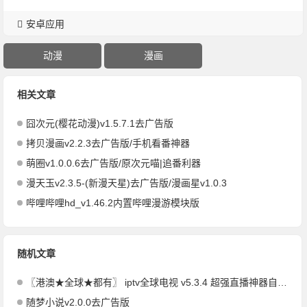
安卓应用
动漫
漫画
相关文章
囧次元(樱花动漫)v1.5.7.1去广告版
拷贝漫画v2.2.3去广告版/手机看番神器
萌圈v1.0.0.6去广告版/原次元喵|追番利器
漫天玉v2.3.5-(新漫天星)去广告版/漫画星v1.0.3
哔哩哔哩hd_v1.46.2内置哔哩漫游模块版
随机文章
〖港澳★全球★都有〗 iptv全球电视 v5.3.4 超强直播神器自定义m3u源
随梦小说v2.0.0去广告版