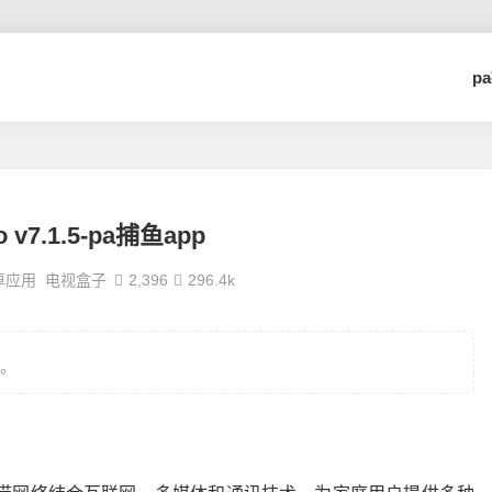
p
ro v7.1.5-pa捕鱼app
卓应用
电视盒子
2,396
296.4k
。