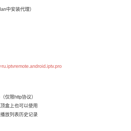
lan中安装代理）
=ru.iptvremote.android.iptv.pro
仅限http协议）
机顶盒上也可以使用
展播放列表历史记录