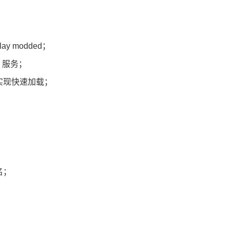
 play modded；
 服务；
源以实现快速加载；
名；