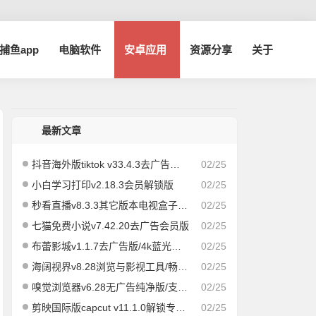
a捕鱼app
电脑软件
安卓应用
资源分享
关于
最新文章
抖音海外版tiktok v33.4.3去广告解除封锁版
02/25
小白学习打印v2.18.3会员解锁版
02/25
秒看直播v8.3.3其它版本电视盒子版|速度飞快，即点即播
02/25
七猫免费小说v7.42.20去广告会员版
02/25
布蕾影城v1.1.7去广告版/4k蓝光画质秒播
02/25
海阔视界v8.28浏览与影视工具/畅享全网/精品影视
02/25
嗅觉浏览器v6.28无广告纯净版/支持安装插件
02/25
剪映国际版capcut v11.1.0解锁专业版
02/25