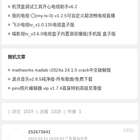
机顶盒调试工具开心电视助手v6.2
我的电视·〇(my-tv-0) v1.2.5可自定义超流畅电视直播
飞沙电视tv_v1.0.135电视盒子版
喵影视tv_v3.6.0电视盒子内置源双播版|手机版 盒子版
随机文章
mathworks matlab r2024a 24.1.0 crack中文破解版
波点音乐v2.8.5纯净版-所有歌曲/免费下载
pins照片编辑器 vip v1.7.4直装特别高级至尊版
1019
1018
1
评论
访客
作者
1001
F
252673641
2024-03-11 20:04:05
广东省汕头市