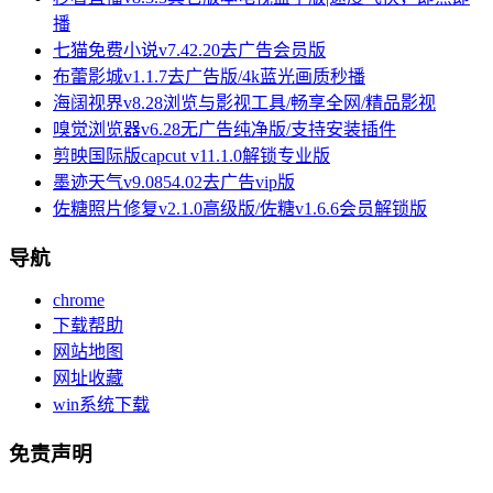
播
七猫免费小说v7.42.20去广告会员版
布蕾影城v1.1.7去广告版/4k蓝光画质秒播
海阔视界v8.28浏览与影视工具/畅享全网/精品影视
嗅觉浏览器v6.28无广告纯净版/支持安装插件
剪映国际版capcut v11.1.0解锁专业版
墨迹天气v9.0854.02去广告vip版
佐糖照片修复v2.1.0高级版/佐糖v1.6.6会员解锁版
导航
chrome
下载帮助
网站地图
网址收藏
win系统下载
免责声明