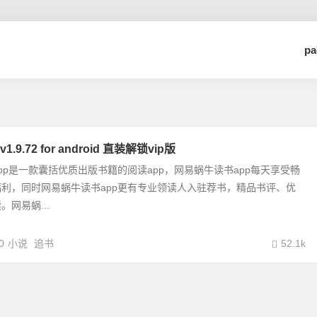
p
9.72 for android 直装解锁vip版
pp是一款囊括优质出版书籍的阅读app，网易蜗牛读书app每天享受畅
利，同时网易蜗牛读书app更有专业领读人入驻荐书，精品书评、优
网易蜗...
0
小说
追书
52.1k