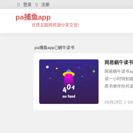
蜗牛读书 | 芊芊精典-pa捕鱼app
登录
注册
pa捕鱼app
优质互联网资源分享交流！
pa捕鱼app
蜗牛读书
网易蜗牛读书v1.
网易蜗牛读书a
读一小时特别福
质书单伴你共读。
08月28日
54