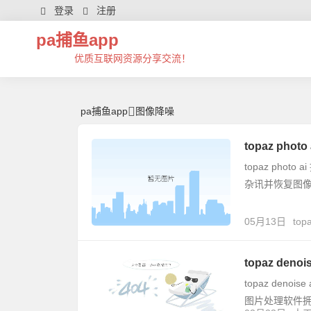
图像降噪 | 芊芊精典-pa捕鱼app
登录
注册
pa捕鱼app
优质互联网资源分享交流！
pa捕鱼app
图像降噪
topaz pho
topaz ph
杂讯并恢复图
05月13日
top
topaz denoi
topaz de
图片处理软件