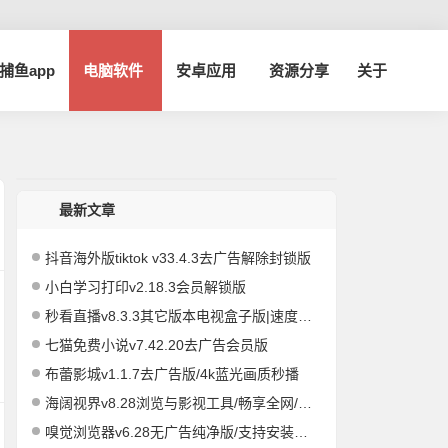
a捕鱼app
电脑软件
安卓应用
资源分享
关于
最新文章
抖音海外版tiktok v33.4.3去广告解除封锁版
小白学习打印v2.18.3会员解锁版
秒看直播v8.3.3其它版本电视盒子版|速度飞快，即点即播
七猫免费小说v7.42.20去广告会员版
布蕾影城v1.1.7去广告版/4k蓝光画质秒播
海阔视界v8.28浏览与影视工具/畅享全网/精品影视
嗅觉浏览器v6.28无广告纯净版/支持安装插件