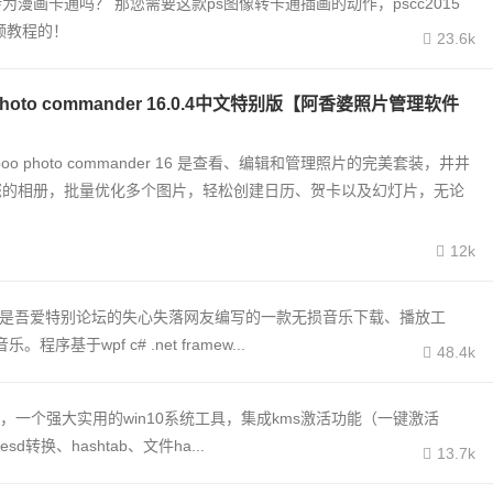
为漫画卡通吗？ 那您需要这款ps图像转卡通插画的动作，pscc2015
频教程的！
23.6k
 photo commander 16.0.4中文特别版【阿香婆照片管理软件
poo photo commander 16 是查看、编辑和管理照片的完美套装，井井
您的相册，批量优化多个图片，轻松创建日历、贺卡以及幻灯片，无论
12k
layer是吾爱特别论坛的失心失落网友编写的一款无损音乐下载、播放工
于wpf c# .net framew...
48.4k
工具，一个强大实用的win10系统工具，集成kms激活功能（一键激活
d转换、hashtab、文件ha...
13.7k