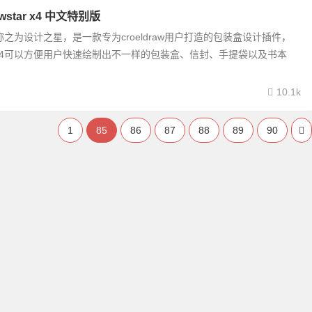
wstar x4 中文特别版
 x4又称之为设计之星，是一款专为croeldraw用户打造的包装盒设计插件，
tar x4可以方便用户快速绘制出不一样的包装盒、信封、手提袋以及书本
10.1k
1
85
86
87
88
89
90