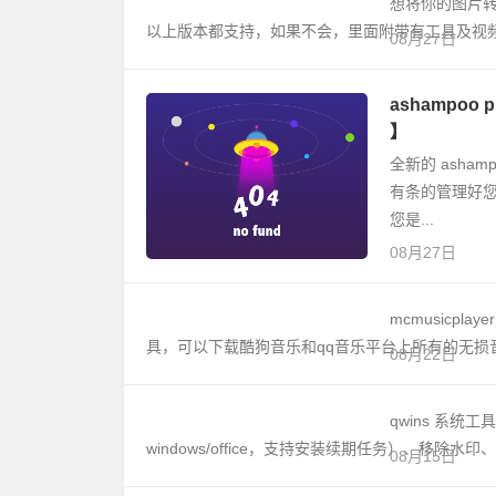
想将你的图片转
以上版本都支持，如果不会，里面附带有工具及视
08月27日
ashampoo
】
全新的 asham
有条的管理好
您是...
08月27日
mcmusicp
具，可以下载酷狗音乐和qq音乐平台上所有的无损音乐。程序基
08月22日
qwins 系统
windows/office，支持安装续期任务）、移除水印、es
08月15日