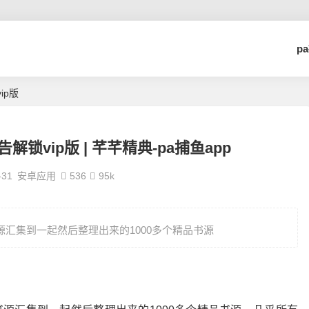
p
ip版
告解锁vip版 | 芊芊精典-pa捕鱼app
-31
安卓应用
536
95k
书源汇集到一起然后整理出来的1000多个精品书源