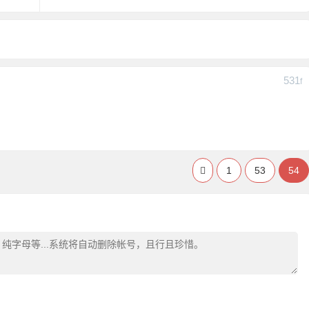
531
F
1
53
54