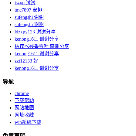
jszxp
试试
tmc7897
安排
sufengshi
谢谢
sufengshi
谢谢
ldzxpy123
谢谢分享
kenong1611
谢谢分享
枯蝶べ残香零叶
感谢分享
kenong1611
谢谢分享
zzt12133
好
kenong1611
谢谢分享
导航
chrome
下载帮助
网站地图
网址收藏
win系统下载
免责声明