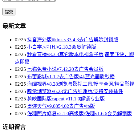
最新文章
02/25
抖音海外版tiktok v33.4.3去广告解除封锁版
02/25
小白学习打印v2.18.3会员解锁版
02/25
秒看直播v8.3.3其它版本电视盒子版|速度飞快，即
点即播
02/25
七猫免费小说v7.42.20去广告会员版
02/25
布蕾影城v1.1.7去广告版/4k蓝光画质秒播
02/25
海阔视界v8.28浏览与影视工具/畅享全网/精品影视
02/25
嗅觉浏览器v6.28无广告纯净版/支持安装插件
02/25
剪映国际版capcut v11.1.0解锁专业版
02/25
墨迹天气v9.0854.02去广告vip版
02/25
佐糖照片修复v2.1.0高级版/佐糖v1.6.6会员解锁版
近期留言