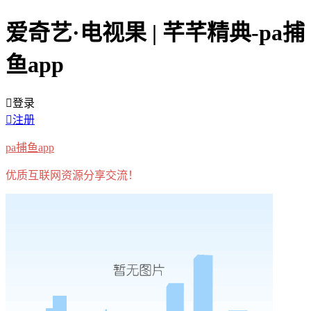
爱奇艺·电视果 | 芊芊精典-pa捕
鱼app
登录
注册
pa捕鱼app
优质互联网资源分享交流！