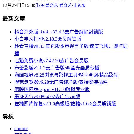
12月29日
15.8k
294
爱奇艺
爱奇艺·电视果
最新文章
抖音海外版tiktok v33.4.3去广告解除封锁版
小白学习打印v2.18.3会员解锁版
秒看直播v8.3.3其它版本电视盒子版|速度飞快，即点即
播
七猫免费小说v7.42.20去广告会员版
布蕾影城v1.1.7去广告版/4k蓝光画质秒播
海阔视界v8.28浏览与影视工具/畅享全网/精品影视
嗅觉浏览器v6.28无广告纯净版/支持安装插件
剪映国际版capcut v11.1.0解锁专业版
墨迹天气v9.0854.02去广告vip版
佐糖照片修复v2.1.0高级版/佐糖v1.6.6会员解锁版
导航
chrome